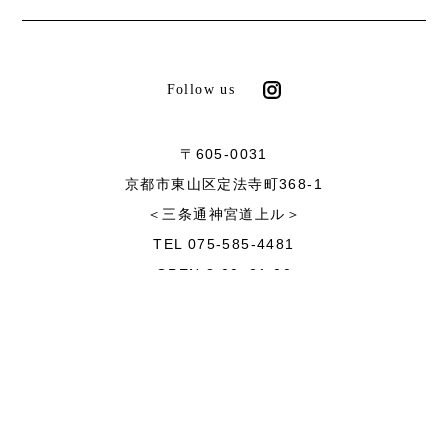
Follow us
〒605-0031
京都市東山区定法寺町368-1
＜三条通神宮道上ル＞
TEL 075-585-4481
OPEN 8:00~21:00
CLOSE 毎週月曜日
※祝日の場合は翌火曜日
NEWS
EVENT
ABOUT
COMPANY