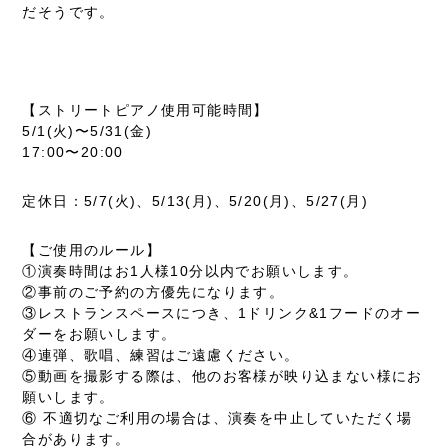
だそうです。
【ストリートピアノ使用可能時間】
5/1(火)〜5/31(金)
17:00〜20:00
定休日：5/7(火)、5/13(月)、5/20(月)、5/2
7(月)
【ご使用のルール】
①演奏時間はお1人様10分以内でお願いします。
②事前のご予約の方優先になります。
③レストランスペースにつき、1ドリンク&1フードのオー
ダーを
お願いします。
④連弾、歌唱、練習はご遠慮ください。
⑤動画を撮影する際は、他のお客様が映り込まない様にお
願いしま
す。
⑥ 不適切なご利用の場合は、演奏を中止していただく場
合があります
。